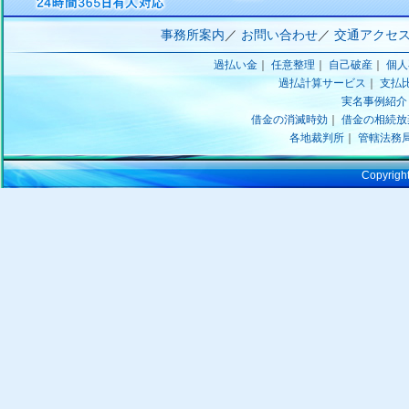
事務所案内
／
お問い合わせ
／
交通アクセ
過払い金
｜
任意整理
｜
自己破産
｜
個人
過払計算サービス
｜
支払
実名事例紹介
借金の消滅時効
｜
借金の相続放
各地裁判所
｜
管轄法務
Copyr