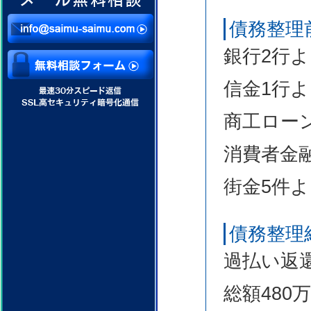
債務整理
銀行2行よ
信金1行よ
商工ローン
消費者金融
街金5件よ
債務整理
過払い返
総額480