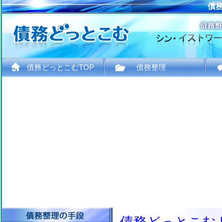
債
債務どっとこむTOP
債務整理