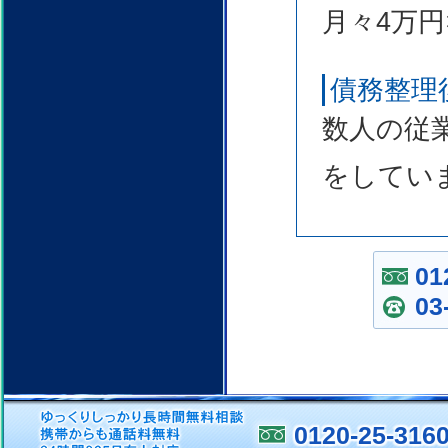
月々4万円
債務整理
数人の従
をしてい
01
03
0120-25-316