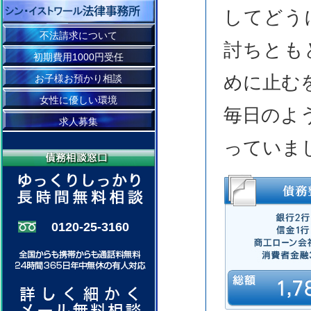
してどう
不法請求について
討ちとも
初期費用1000円受任
めに止む
お子様お預かり相談
女性に優しい環境
毎日のよ
求人募集
っていま
0120-25-3160