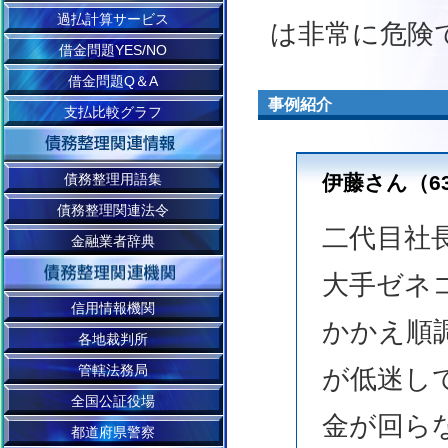
過払計算サービス
は非常に危険
借金問題YES/NO
借金問題Q＆A
事例紹介
支払比較グラフ
伊藤さん（6
債務整理用語集
債務整理関連法令
二代目社
金融業者辞典
大手ゼネ
信用情報機関
かかえ順
各地裁判所
管轄法務局
が低迷し
全国公証役場
金が回ら
都道府県警察