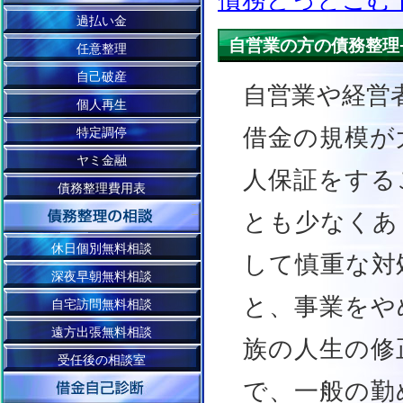
債務どっとこむ
過払い金
自営業の方の債務整理
任意整理
自己破産
自営業や経営
個人再生
借金の規模が
特定調停
ヤミ金融
人保証をする
債務整理費用表
とも少なくあ
休日個別無料相談
して慎重な対
深夜早朝無料相談
と、事業をや
自宅訪問無料相談
遠方出張無料相談
族の人生の修
受任後の相談室
で、一般の勤